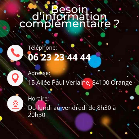
Besoin
d’information
complémentaire ?
Téléphone:

06 23 23 44 44
Adresse:

15 Allée Paul Verlaine, 84100 Orange
Horaire:

Du lundi au vendredi de 8h30 à
20h30