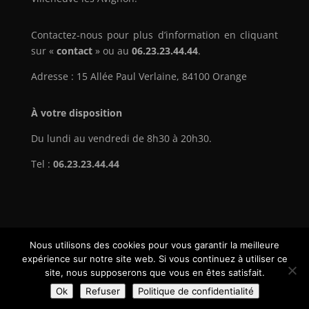
Contactez-nous pour plus d’information en cliquant
sur «
contact
» ou au
06.23.23.44.44
.
Adresse :
15 Allée Paul Verlaine, 84100 Orange
À votre disposition
Du lundi au vendredi de 8h30 à 20h30.
Tel :
06.23.23.44.44
Nous utilisons des cookies pour vous garantir la meilleure
Mentions Légales
Politique de Confidentialité
expérience sur notre site web. Si vous continuez à utiliser ce
Plan du Site
site, nous supposerons que vous en êtes satisfait.
Création Site Internet | VEONEO |
Ok
Refuser
Politique de confidentialité