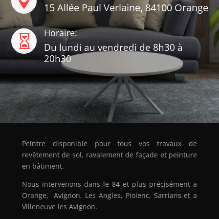

15 Allée Paul Verlaine, 84100 Orange
Horaire:

Du lundi au vendredi de 8h30 à
20h30
Peintre disponible pour tous vos travaux de
revêtement de sol, ravalement de façade et peinture
en bâtiment.
Nous intervenons dans le 84 et plus précisément a
Orange
,
Avignon
,
Les Angles
,
Piolenc
,
Sarrians
et a
Villeneuve les Avignon
.